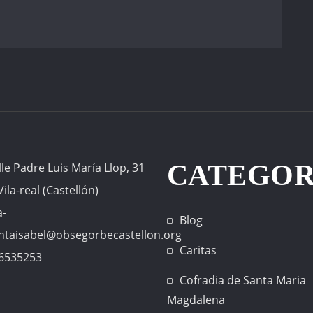
CATEGOR
lle Padre Luis María Llop, 31
ila-real (Castellón)
a-
Blog
antaisabel@obsegorbecastellon.org
Caritas
6535253
Cofradia de Santa Maria
Magdalena