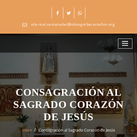
Skip
to
content
vila-real.santaisabel@obsegorbecastellon.org
CONSAGRACIÓN AL
SAGRADO CORAZÓN
DE JESÚS
Inicio
Consagración al Sagrado Corazón de Jesús