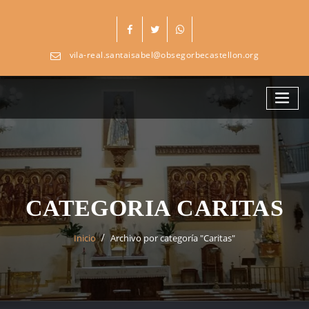
Skip
to
content
vila-real.santaisabel@obsegorbecastellon.org
CATEGORIA CARITAS
Inicio
Archivo por categoría "Caritas"