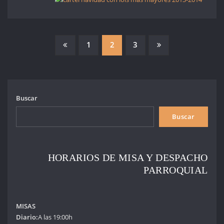
PAGINACIÓN
1
2
3
DE
ENTRADAS
Buscar
Buscar
HORARIOS DE MISA Y DESPACHO
PARROQUIAL
MISAS
Diario:
A las 19:00h