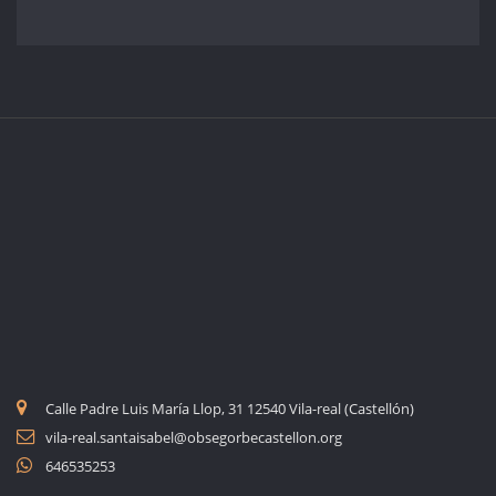
Calle Padre Luis María Llop, 31 12540 Vila-real (Castellón)
vila-real.santaisabel@obsegorbecastellon.org
646535253