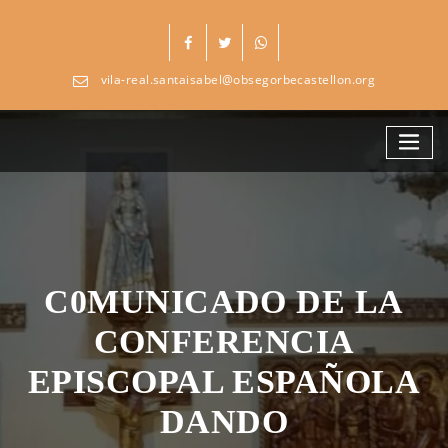
Skip
to
content
vila-real.santaisabel@obsegorbecastellon.org
C0MUNICADO DE LA
CONFERENCIA
EPISCOPAL ESPAÑOLA
DANDO