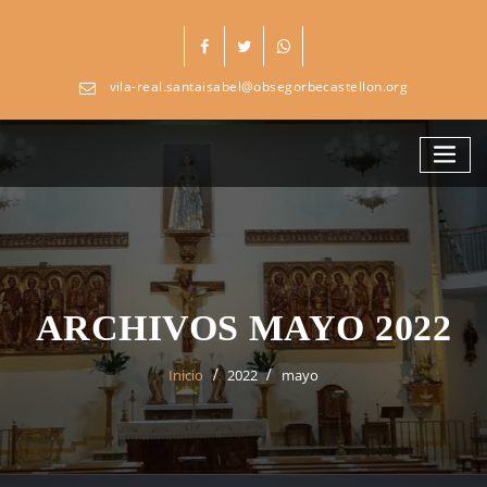
Skip
to
content
vila-real.santaisabel@obsegorbecastellon.org
ARCHIVOS MAYO 2022
Inicio
2022
mayo