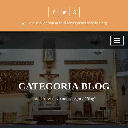
Skip
to
content
vila-real.santaisabel@obsegorbecastellon.org
CATEGORIA BLOG
Inicio
Archivo por categoría "Blog"