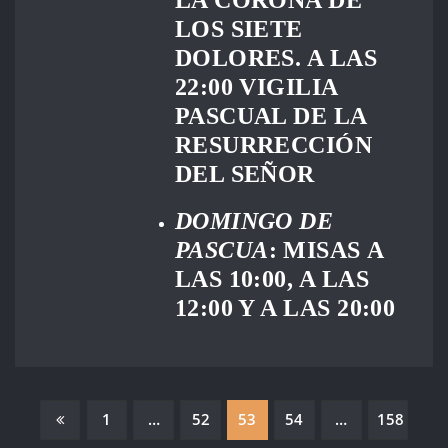
LOS SIETE
DOLORES. A LAS
22:00 VIGILIA
PASCUAL DE LA
RESURRECCIÓN
DEL SEÑOR
DOMINGO DE
PASCUA
: MISAS A
LAS 10:00, A LAS
12:00 Y A LAS 20:00
PAGINACIÓN
1
…
52
53
54
…
158