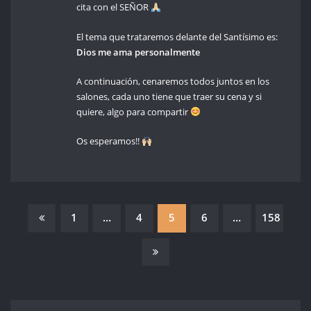
cita con el SEÑOR
El tema que trataremos delante del Santísimo es:
Dios me ama personalmente
A continuación, cenaremos todos juntos en los
salones, cada uno tiene que traer su cena y si
quiere, algo para compartir
Os esperamos!!
PAGINACIÓN
1
…
4
5
6
…
158
DE
ENTRADAS