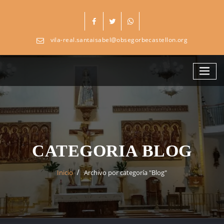
Skip
to
content
vila-real.santaisabel@obsegorbecastellon.org
CATEGORIA BLOG
Inicio
Archivo por categoría "Blog"