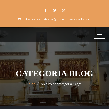
Skip
to
content
vila-real.santaisabel@obsegorbecastellon.org
CATEGORIA BLOG
Inicio
Archivo por categoría "Blog"